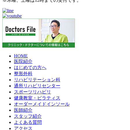
※木曜、土曜は12時までの受付です。
HOME
医院紹介
はじめての方へ
整形外科
リハビリテーション科
通所リハビリセンター
スポーツリハビリ
健康教室・ピラティス
オーダーメイドインソール
医師紹介
スタッフ紹介
よくある質問
アクセス