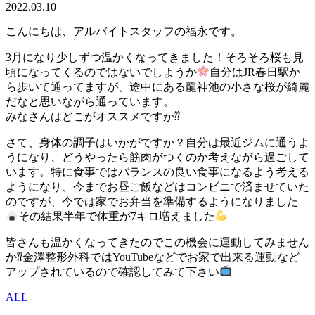
2022.03.10
こんにちは、アルバイトスタッフの福永です。
3月になり少しずつ温かくなってきました！そろそろ桜も見
頃になってくるのではないでしようか
自分はJR春日駅か
ら歩いて通ってますが、途中にある龍神池の小さな桜が綺麗
だなと思いながら通っています。
みなさんはどこがオススメですか⁇
さて、身体の調子はいかがですか？自分は最近ジムに通うよ
うになり、どうやったら筋肉がつくのか考えながら過ごして
います。特に食事ではバランスの良い食事になるよう考える
ようになり、今までお昼ご飯などはコンビニで済ませていた
のですが、今では家でお弁当を準備するようになりました
その結果半年で体重が7キロ増えました
皆さんも温かくなってきたのでこの機会に運動してみません
か⁇金澤整形外科ではYouTubeなどでお家で出来る運動など
アップされているので確認してみて下さい
ALL